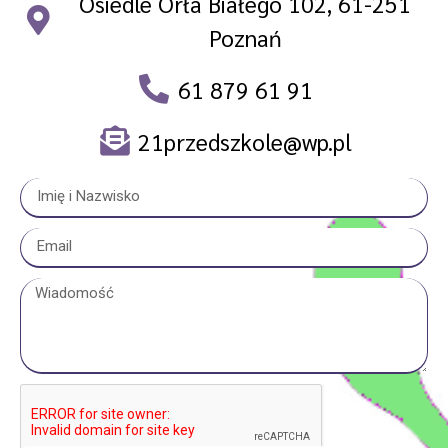
Osiedle Orła Białego 102, 61-251
Poznań
61 879 61 91
21przedszkole@wp.pl